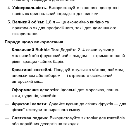
Універсальність:
Використовуйте в напоях, десертах і
навіть як оригінальний інгредієнт для випічки.
Великий об’єм:
1,8 л — це економічно вигідно та
практично як для професійного, так і для домашнього
використання.
Поради щодо використання
Класичний Bubble Tea:
Додайте 2–4 ложки кульок у
молочний або фруктовий чай з льодом — отримаєте напій
рівня кращих чайних барів.
Креативні коктейлі:
Поєднуйте кульки з м’ятою, лаймом,
апельсином або імбиром — і отримаєте освіжаючий
авторський мікс.
Оформлення десертів:
Ідеальні для морозива, панна-
коти, пудингів, чізкейків.
Фруктові салати:
Додайте кульки до свіжих фруктів — для
цікавої текстури та виразного смаку.
Святкова подача:
Використовуйте як топінг для коктейлів
або порційних десертів на заходах.