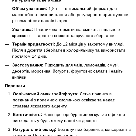
Об’єм упаковки:
1,8 л — оптимальний формат для
масштабного використання або регулярного приготування
різноманітних напоїв і страв.
Упаковка:
Пластикова герметична ємність із щільною
кришкою — гарантія свіжості та зручного зберігання.
Термін придатності:
До 12 місяців у закритому вигляді.
Після відкриття зберігати в холодильнику та використати
протягом 14 днів.
Застосування:
Підходить для чаїв, лимонадів, смузі,
десертів, морозива, йогуртів, фруктових салатів і навіть
випічки.
Переваги
Освіжаючий смак грейпфрута:
Легка гірчинка в
поєднанні з приємною кислинкою освіжає та надає
стравам яскравого акценту.
Естетичність:
Напівпрозорі бурштинові кульки ефектно
виглядають у будь-якому напої чи десерті.
Натуральний склад:
Без штучних барвників, консервантів
і глютену. Підходить для веганів.