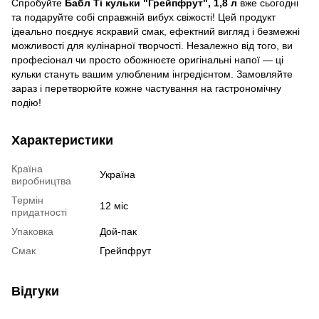
Спробуйте
Бабл Ті кульки "Грейпфрут", 1,8 л
вже сьогодні
та подаруйте собі справжній вибух свіжості! Цей продукт
ідеально поєднує яскравий смак, ефектний вигляд і безмежні
можливості для кулінарної творчості. Незалежно від того, ви
професіонал чи просто обожнюєте оригінальні напої — ці
кульки стануть вашим улюбленим інгредієнтом. Замовляйте
зараз і перетворюйте кожне частування на гастрономічну
подію!
Характеристики
Країна
Україна
виробництва
Термін
12 міс
придатності
Упаковка
Дой-пак
Смак
Грейпфрут
Відгуки