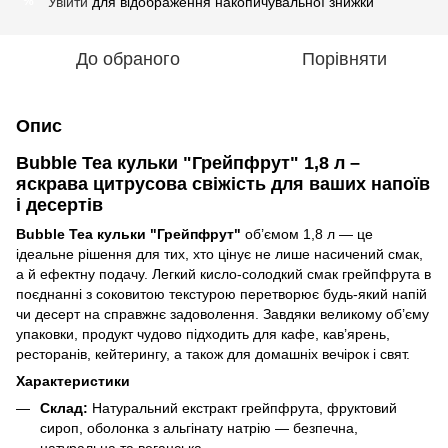
Увійти
для відображення накопичувальної знижки
%
До обраного
Порівняти
Опис
Bubble Tea кульки "Грейпфрут" 1,8 л –
яскрава цитрусова свіжість для ваших напоїв
і десертів
Bubble Tea кульки "Грейпфрут"
об’ємом 1,8 л — це
ідеальне рішення для тих, хто цінує не лише насичений смак,
а й ефектну подачу. Легкий кисло-солодкий смак грейпфрута в
поєднанні з соковитою текстурою перетворює будь-який напій
чи десерт на справжнє задоволення. Завдяки великому об’єму
упаковки, продукт чудово підходить для кафе, кав’ярень,
ресторанів, кейтерингу, а також для домашніх вечірок і свят.
Характеристики
Склад:
Натуральний екстракт грейпфрута, фруктовий
сироп, оболонка з альгінату натрію — безпечна,
натуральна та веганська.