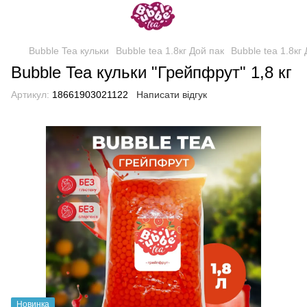
Bubble Tea кульки
Bubble tea 1.8кг Дой пак
Bubble tea 1.8кг
Bubble Tea кульки "Грейпфрут" 1,8 кг
Артикул:
18661903021122
Написати відгук
Новинка