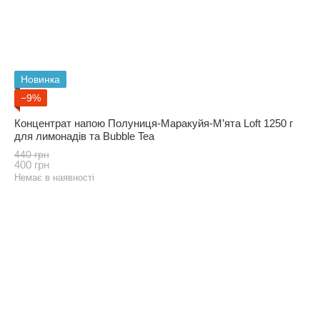
Новинка
−9%
Концентрат напою Полуниця-Маракуйя-М’ята Loft 1250 г
для лимонадів та Bubble Tea
440 грн
400 грн
Немає в наявності