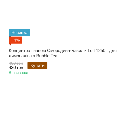
Новинка
−4%
Концентрат напою Смородина-Базилік Loft 1250 г для
лимонадів та Bubble Tea
450 грн
Купити
430 грн
В наявності