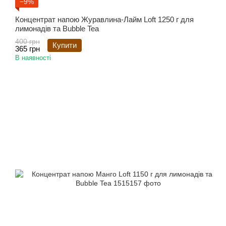
−9%
Концентрат напою Журавлина-Лайм Loft 1250 г для
лимонадів та Bubble Tea
400 грн
Купити
365 грн
В наявності