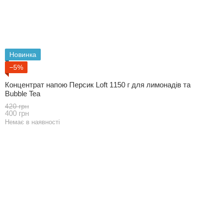
Новинка
−5%
Концентрат напою Персик Loft 1150 г для лимонадів та
Bubble Tea
420 грн
400 грн
Немає в наявності