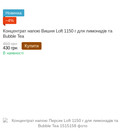
Новинка
−4%
Концентрат напою Вишня Loft 1150 г для лимонадів та
Bubble Tea
450 грн
Купити
430 грн
В наявності