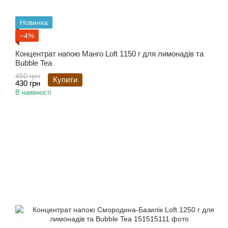
Новинка
−4%
Концентрат напою Манго Loft 1150 г для лимонадів та
Bubble Tea
450 грн
Купити
430 грн
В наявності