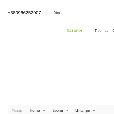
Перейти до основного контенту
+380966252907
Укр
Каталог
Про нас
Фільтр
Іконки
Бренд
Ціна, грн