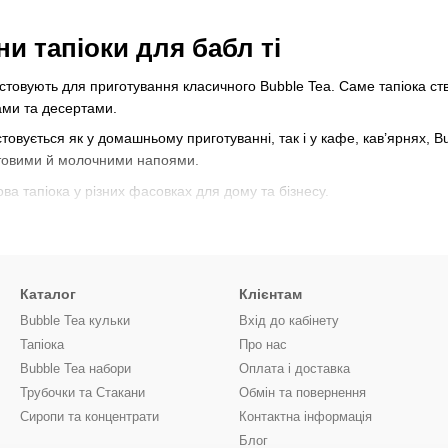
и тапіоки для бабл ті
стовують для приготування класичного Bubble Tea. Саме тапіока ст
ами та десертами.
истовується як у домашньому приготуванні, так і у кафе, кав’ярнях,
ктовими й молочними напоями.
а тапіока у різних фасовках для дому та бізнесу.
й темний колір та ефектно виглядає у молочних і фруктових напоях
Каталог
Клієнтам
Bubble Tea кульки
Вхід до кабінету
Тапіока
Про нас
 бабл ті. Чудово підходить для Bubble Tea, холодних чаїв та автор
Bubble Tea набори
Оплата і доставка
Трубочки та Стакани
Обмін та повернення
Сиропи та концентрати
Контактна інформація
 Особливо популярна для молочних чаїв, світлих напоїв та десертів
Блог