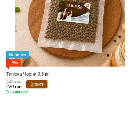
Новинка
−8%
Тапіока Чорна 0,5 кг
240 грн
Купити
220 грн
В наявності