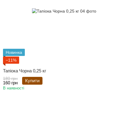
Новинка
−11%
Тапіока Чорна 0,25 кг
180 грн
Купити
160 грн
В наявності