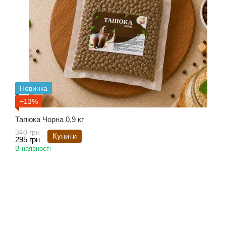
Новинка
−13%
Тапіока Чорна 0,9 кг
340 грн
Купити
295 грн
В наявності