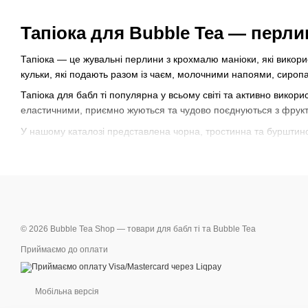
Тапіока для Bubble Tea — перлин
Тапіока — це жувальні перлини з крохмалю маніоки, які викори
кульки, які подають разом із чаєм, молочними напоями, сироп
Тапіока для бабл ті популярна у всьому світі та активно викор
еластичними, приємно жуються та чудово поєднуються з фру
У нашому каталозі представлена чорна, тростинна та бурштинов
Яка тапіока буває?
Чорна тапіока
Класичний варіант для традиційного Bubble Tea. Має насичени
Тростинна тапіока
© 2026 Bubble Tea Shop — товари для бабл ті та Bubble Tea
Темна тапіока з тростинним цукром для приготування класичного
Приймаємо до оплати
Бурштинова тапіока
Світла тапіока для Bubble Tea з м’яким бурштиновим кольором.
Мобільна версія