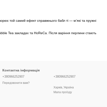
ворює той самий ефект справжнього бабл ті — м’які та пружні
 Bubble Tea закладах та HoReCa. Після варіння перлини стають
.
Контактна інформація
+380966252907
+380966252907
Передзвонити вам?
ських напоїв.
Харків, Україна
Мапа проїзду
.