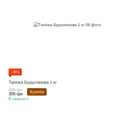
−8%
Тапіока Бурштинова 1 кг
330 грн
Купити
305 грн
В наявності