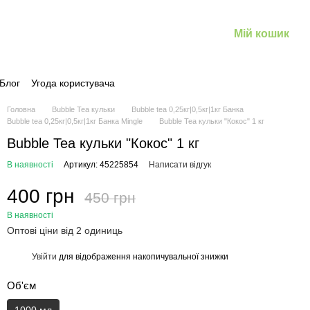
Мій кошик
Блог
Угода користувача
Головна
Bubble Tea кульки
Bubble tea 0,25кг|0,5кг|1кг Банка
Bubble tea 0,25кг|0,5кг|1кг Банка Mingle
Bubble Tea кульки "Кокос" 1 кг
Bubble Tea кульки "Кокос" 1 кг
В наявності
Артикул: 45225854
Написати відгук
400 грн
450 грн
В наявності
Оптові ціни від 2 одиниць
Увійти
для відображення накопичувальної знижки
%
Об'єм