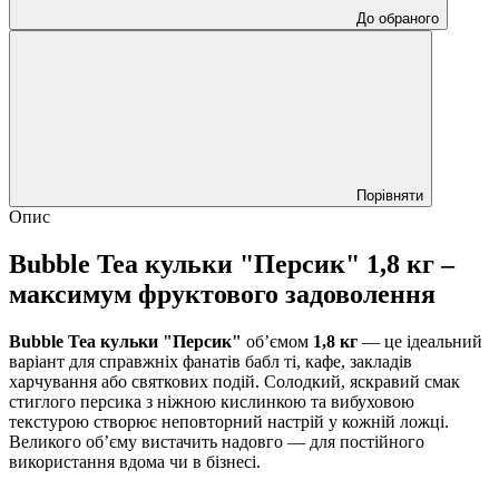
До обраного
Порівняти
Опис
Bubble Tea кульки "Персик" 1,8 кг –
максимум фруктового задоволення
Bubble Tea кульки "Персик"
об’ємом
1,8 кг
— це ідеальний
варіант для справжніх фанатів бабл ті, кафе, закладів
харчування або святкових подій. Солодкий, яскравий смак
стиглого персика з ніжною кислинкою та вибуховою
текстурою створює неповторний настрій у кожній ложці.
Великого об’єму вистачить надовго — для постійного
використання вдома чи в бізнесі.