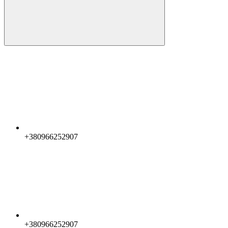
+380966252907
+380966252907