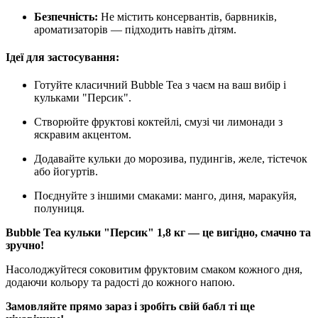
Безпечність:
Не містить консервантів, барвників,
ароматизаторів — підходить навіть дітям.
Ідеї для застосування:
Готуйте класичний Bubble Tea з чаєм на ваш вибір і
кульками "Персик".
Створюйте фруктові коктейлі, смузі чи лимонади з
яскравим акцентом.
Додавайте кульки до морозива, пудингів, желе, тістечок
або йогуртів.
Поєднуйте з іншими смаками: манго, диня, маракуйя,
полуниця.
Bubble Tea кульки "Персик" 1,8 кг — це вигідно, смачно та
зручно!
Насолоджуйтеся соковитим фруктовим смаком кожного дня,
додаючи кольору та радості до кожного напою.
Замовляйте прямо зараз і зробіть свій бабл ті ще