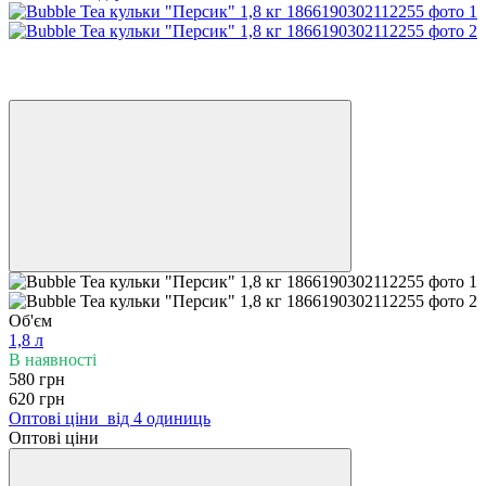
Новинка
Хіт
−6%
Об'єм
1,8 л
В наявності
580 грн
620 грн
Оптові ціни
від 4 одиниць
Оптові ціни