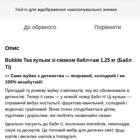
Увійти
для відображення накопичувальної знижки
%
До обраного
Порівняти
Опис
Bubble Tea кульки зі смаком бабл-гам 1,25 кг (Бабл
Ті)
🍬
Смак жуйки з дитинства — яскравий, солодкий і на
100% незабутній!
Пригадай ту рожеву жуйку з автоматів, яку всі обожнювали в
дитинстві. Тепер її смак — у кожній ложці бабл ті! Ці кульки —
справжній вибух ностальгії: фруктово-ванільний, солодкий і
водночас грайливий. Вони точно сподобаються дітям,
підліткам і дорослим, які люблять незвичайні смаки.
Ідеально пасують до бабл ті, молочних коктейлів, лимонадів,
смузі та десертів. Це топовий вибір для дитячих свят, фуд-
кортів і веселих напоїв в Instagram.