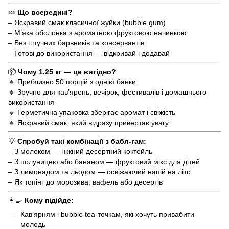
🍬
Що всередині?
– Яскравий смак класичної жуйки (bubble gum)
– М’яка оболонка з ароматною фруктовою начинкою
– Без штучних барвників та консервантів
– Готові до використання — відкривай і додавай
📦
Чому 1,25 кг — це вигідно?
🔸 Приблизно 50 порцій з однієї банки
🔸 Зручно для кав’ярень, вечірок, фестивалів і домашнього
використання
🔸 Герметична упаковка зберігає аромат і свіжість
🔸 Яскравий смак, який відразу привертає увагу
💡
Спробуй такі комбінації з бабл-гам:
– З молоком — ніжний десертний коктейль
– З полуницею або бананом — фруктовий мікс для дітей
– З лимонадом та льодом — освіжаючий напій на літо
– Як топінг до морозива, вафель або десертів
👩‍🍳
Кому підійде:
Кав’ярням і bubble tea-точкам, які хочуть привабити
молодь