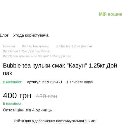
Мій кошик
Блог
Угода користувача
Головна
Bubble Tea кульки
Bubble tea 1.25кг Дой пак
Bubble tea 1.25кг Дой пак Mingle
Bubble tea кульки смак "Кавун" 1.25кг Дой пак
Bubble tea кульки смак "Кавун" 1.25кг Дой
пак
В наявності
Артикул: 2270629421
Написати відгук
400 грн
420 грн
В наявності
Оптові ціни від 4 одиниць
Увійти
для відображення накопичувальної знижки
%