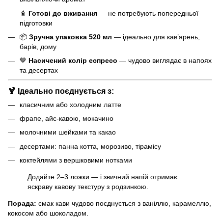
🧋
Готові до вживання
— не потребують попередньої
підготовки
📦
Зручна упаковка 520 мл
— ідеально для кав’ярень,
барів, дому
🤎
Насичений колір еспресо
— чудово виглядає в напоях
та десертах
🍹
Ідеально поєднується з:
класичним або холодним латте
фрапе, айс-кавою, мокачино
молочними шейками та какао
десертами: панна котта, морозиво, тірамісу
коктейлями з вершковими нотками
Додайте 2–3 ложки — і звичний напій отримає
яскраву кавову текстуру з родзинкою.
Порада:
смак кави чудово поєднується з ваніллю, карамеллю,
кокосом або шоколадом.