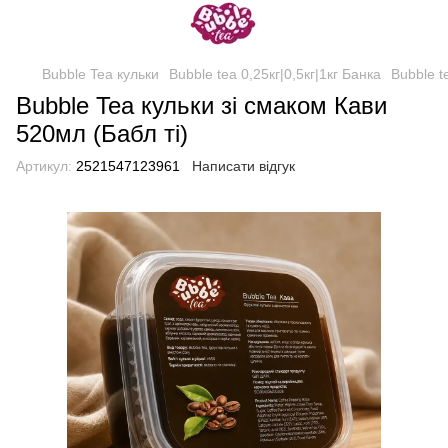
Bubble Tea кульки
Bubble tea 0,25кг|0,5кг|1кг Банка
Bubble t
Bubble Tea кульки зі смаком Кави
520мл (Бабл ті)
Артикул:
2521547123961
Написати відгук