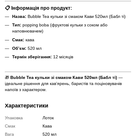
📋
Інформація про продукт:
Назва:
Bubble Tea кульки зі смаком Кави 520мл (Бабл ті)
Тип:
popping boba (фруктові кульки з соком або
наповнювачем)
Смак:
кава
Обʼєм:
520 мл
Термін зберігання:
12 місяців
🎁
Bubble Tea кульки зі смаком Кави 520мл (Бабл ті)
—
ідеальне рішення для кавʼярень, баристів та поціновувачів
напоїв з характером.
Характеристики
Упаковка
Лоток
Смак
Кава
Вага
520 мл