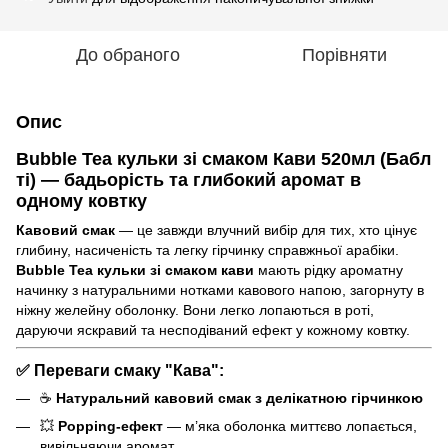
До обраного
Порівняти
Опис
Bubble Tea кульки зі смаком Кави 520мл (Бабл
ті)
— бадьорість та глибокий аромат в
одному ковтку
Кавовий смак
— це завжди влучний вибір для тих, хто цінує
глибину, насиченість та легку гірчинку справжньої арабіки.
Bubble Tea кульки зі смаком кави
мають рідку ароматну
начинку з натуральними нотками кавового напою, загорнуту в
ніжну желейну оболонку. Вони легко лопаються в роті,
даруючи яскравий та несподіваний ефект у кожному ковтку.
✅
Переваги смаку "Кава":
☕
Натуральний кавовий смак з делікатною гірчинкою
💥
Popping-ефект
— м’яка оболонка миттєво лопається,
вивільняючи аромат