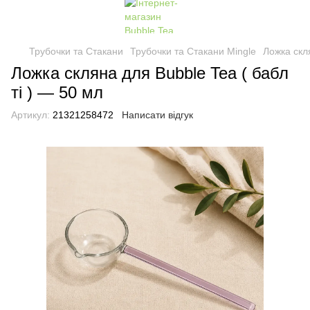
Трубочки та Стакани
Трубочки та Стакани Mingle
Ложка скля
Ложка скляна для Bubble Tea ( бабл
ті ) — 50 мл
Артикул:
21321258472
Написати відгук