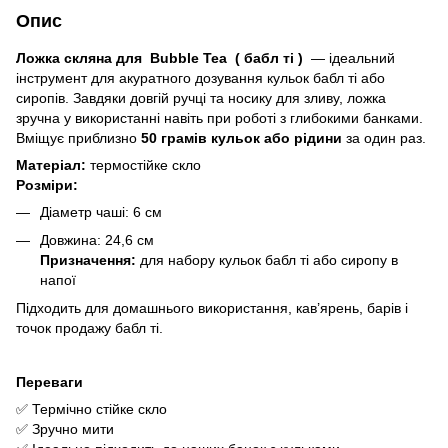
Опис
Ложка скляна для Bubble Tea ( бабл ті )
— ідеальний
інструмент для акуратного дозування кульок бабл ті або
сиропів. Завдяки довгій ручці та носику для зливу, ложка
зручна у використанні навіть при роботі з глибокими банками.
Вміщує приблизно
50 грамів кульок або рідини
за один раз.
Матеріал:
термостійке скло
Розміри:
Діаметр чаші: 6 см
Довжина: 24,6 см
Призначення:
для набору кульок бабл ті або сиропу в
напої
Підходить для домашнього використання, кав’ярень, барів і
точок продажу бабл ті.
Переваги
✅ Термічно стійке скло
✅ Зручно мити