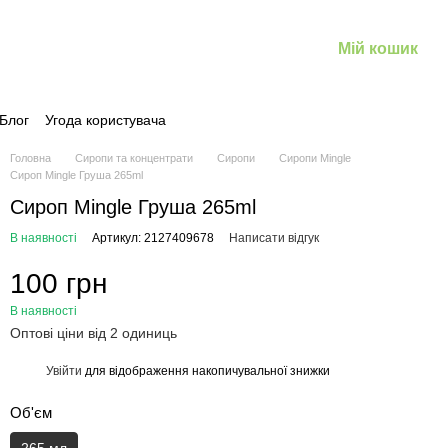
Мій кошик
Блог
Угода користувача
Головна
Сиропи та концентрати
Сиропи
Сиропи Mingle
Сироп Mingle Груша 265ml
Сироп Mingle Груша 265ml
В наявності
Артикул: 2127409678
Написати відгук
100 грн
В наявності
Оптові ціни від 2 одиниць
Увійти
для відображення накопичувальної знижки
%
Об'єм