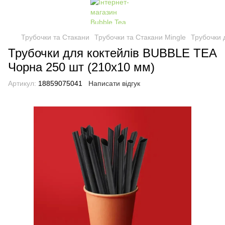
Трубочки та Стакани
Трубочки та Стакани Mingle
Трубочки 
Трубочки для коктейлів BUBBLE TEA
Чорна 250 шт (210х10 мм)
Артикул:
18859075041
Написати відгук