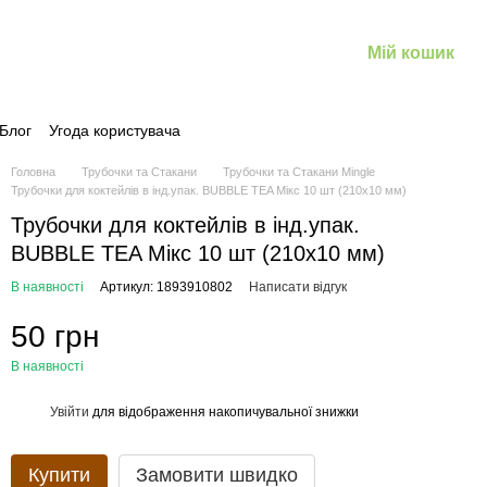
Мій кошик
Блог
Угода користувача
Головна
Трубочки та Стакани
Трубочки та Стакани Mingle
Трубочки для коктейлів в інд.упак. BUBBLE TEA Мікс 10 шт (210х10 мм)
Трубочки для коктейлів в інд.упак.
BUBBLE TEA Мікс 10 шт (210х10 мм)
В наявності
Артикул: 1893910802
Написати відгук
50 грн
В наявності
Увійти
для відображення накопичувальної знижки
%
Купити
Замовити швидко