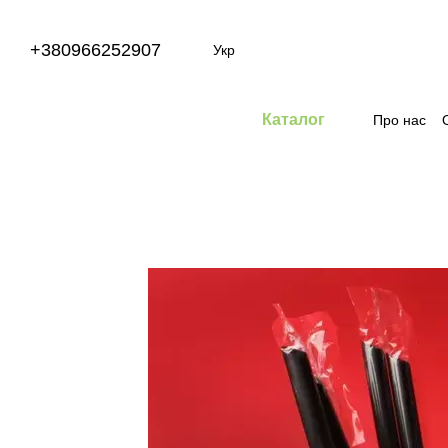
Перейти до основного контенту
+380966252907
Укр
Каталог
Про нас